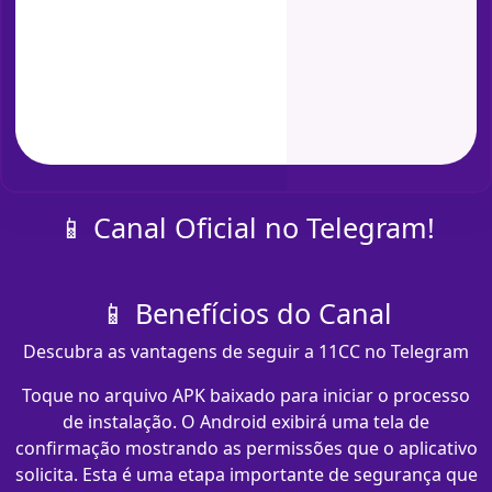
📱 Canal Oficial no Telegram!
📱 Benefícios do Canal
Descubra as vantagens de seguir a 11CC no Telegram
Toque no arquivo APK baixado para iniciar o processo
de instalação. O Android exibirá uma tela de
confirmação mostrando as permissões que o aplicativo
solicita. Esta é uma etapa importante de segurança que