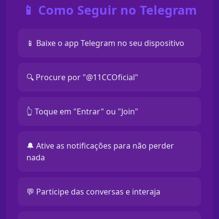
📱 Como Seguir no Telegram
📱 Baixe o app Telegram no seu dispositivo
🔍 Procure por "@11CCOficial"
👆 Toque em "Entrar" ou "Join"
🔔 Ative as notificações para não perder
nada
💬 Participe das conversas e interaja