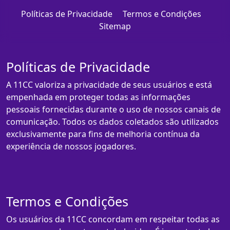
Políticas de Privacidade
Termos e Condições
Sitemap
Políticas de Privacidade
A 11CC valoriza a privacidade de seus usuários e está
empenhada em proteger todas as informações
pessoais fornecidas durante o uso de nossos canais de
comunicação. Todos os dados coletados são utilizados
exclusivamente para fins de melhoria contínua da
experiência de nossos jogadores.
Termos e Condições
Os usuários da 11CC concordam em respeitar todas as