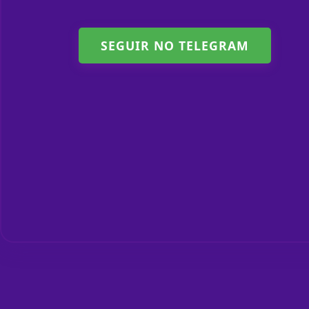
SEGUIR NO TELEGRAM