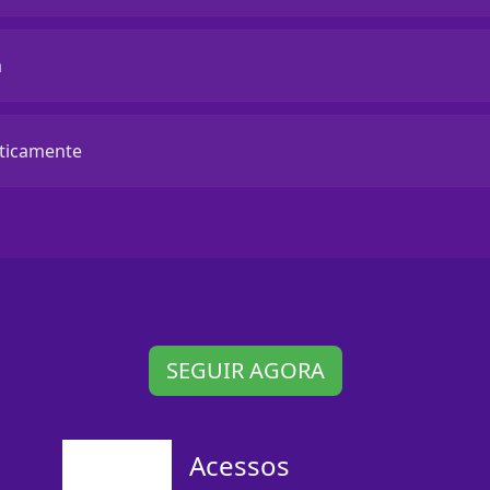
a
aticamente
SEGUIR AGORA
Acessos