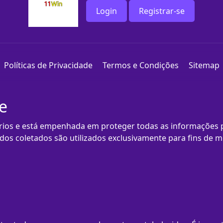
Login
Registrar-se
Políticas de Privacidade
Termos e Condições
Sitemap
de
ários e está empenhada em proteger todas as informações 
os coletados são utilizados exclusivamente para fins de m