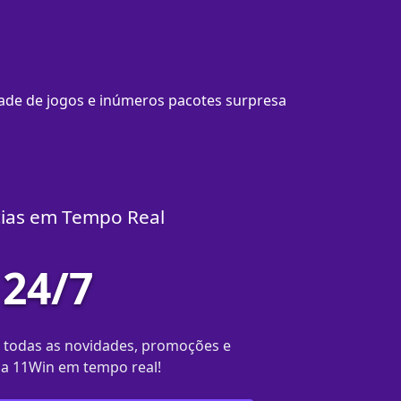
edade de jogos e inúmeros pacotes surpresa
cias em Tempo Real
24/7
e todas as novidades, promoções e
a 11Win em tempo real!