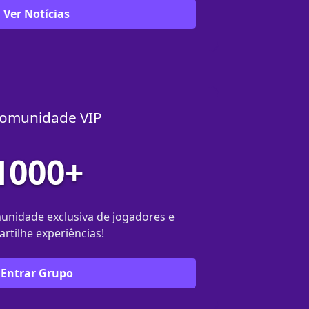
Ver Notícias
Comunidade VIP
1000+
unidade exclusiva de jogadores e
rtilhe experiências!
Entrar Grupo