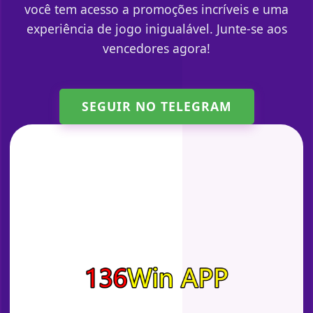
você tem acesso a promoções incríveis e uma
experiência de jogo inigualável. Junte-se aos
vencedores agora!
SEGUIR NO TELEGRAM