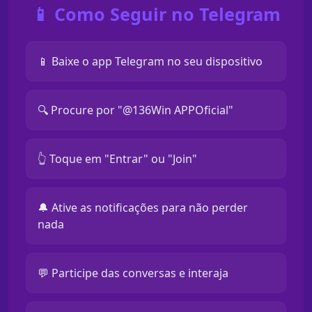
📱 Como Seguir no Telegram
📱 Baixe o app Telegram no seu dispositivo
🔍 Procure por "@136Win APPOficial"
👆 Toque em "Entrar" ou "Join"
🔔 Ative as notificações para não perder
nada
💬 Participe das conversas e interaja