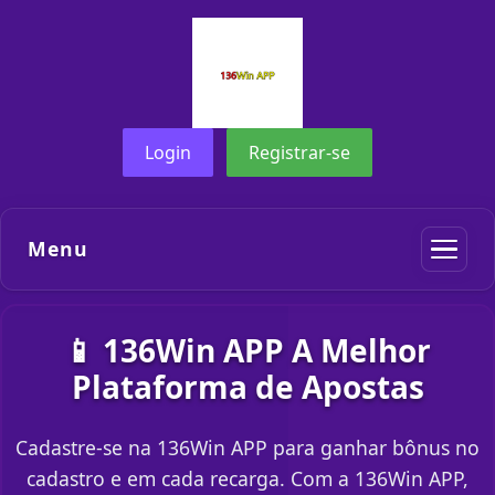
Login
Registrar-se
Menu
📱 136Win APP A Melhor
Plataforma de Apostas
Cadastre-se na 136Win APP para ganhar bônus no
cadastro e em cada recarga. Com a 136Win APP,