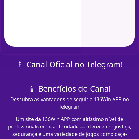
📱 Canal Oficial no Telegram!
📱 Benefícios do Canal
Descubra as vantagens de seguir a 136Win APP no
Telegram
Um site da 136Win APP com altíssimo nível de
profissionalismo e autoridade — oferecendo justiça,
segurança e uma variedade de jogos como caça-