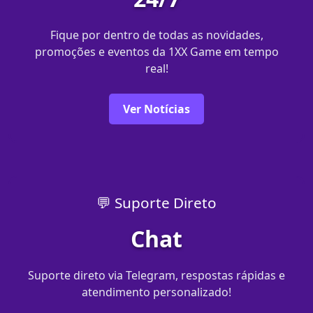
Fique por dentro de todas as novidades,
promoções e eventos da 1XX Game em tempo
real!
Ver Notícias
💬 Suporte Direto
Chat
Suporte direto via Telegram, respostas rápidas e
atendimento personalizado!