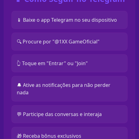
📱 Baixe o app Telegram no seu dispositivo
🔍 Procure por "@1XX GameOficial"
👆 Toque em "Entrar" ou "Join"
🔔 Ative as notificações para não perder
nada
💬 Participe das conversas e interaja
🎁 Receba bônus exclusivos