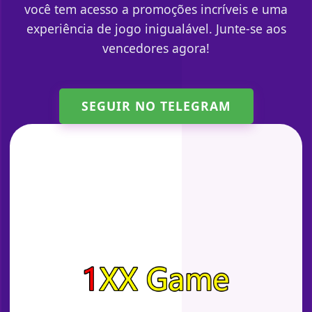
você tem acesso a promoções incríveis e uma
experiência de jogo inigualável. Junte-se aos
vencedores agora!
SEGUIR NO TELEGRAM