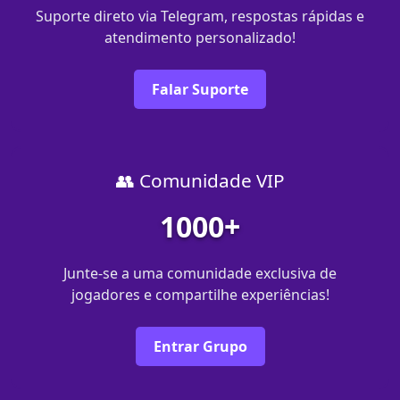
Suporte direto via Telegram, respostas rápidas e
atendimento personalizado!
Falar Suporte
👥 Comunidade VIP
1000+
Junte-se a uma comunidade exclusiva de
jogadores e compartilhe experiências!
Entrar Grupo