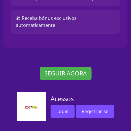
🎁 Receba bônus exclusivos
automaticamente
SEGUIR AGORA
Acessos
Login
Registrar-se