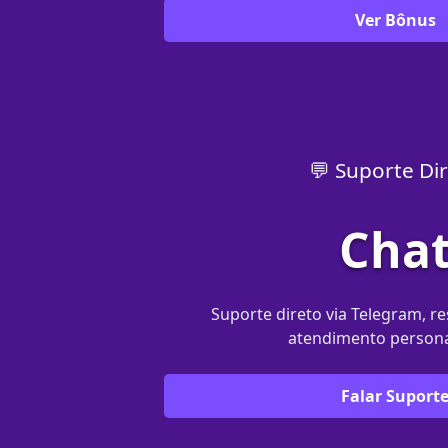
Ver Bônus
💬 Suporte Di
Cha
Suporte direto via Telegram, r
atendimento persona
Falar Suport