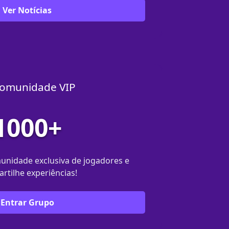
Ver Notícias
Comunidade VIP
1000+
unidade exclusiva de jogadores e
rtilhe experiências!
Entrar Grupo