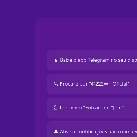
📱 Baixe o app Telegram no seu disp
🔍 Procure por "@222WinOficial"
👆 Toque em "Entrar" ou "Join"
🔔 Ative as notificações para não p