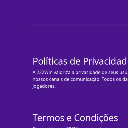
Políticas de Privacida
A 222Win valoriza a privacidade de seus us
nossos canais de comunicação. Todos os dad
jogadores.
Termos e Condições