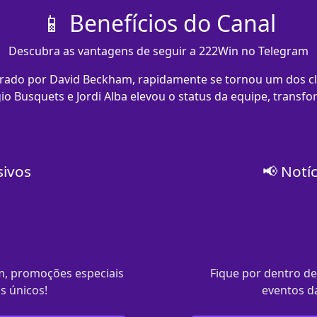
📱 Benefícios do Canal
Descubra as vantagens de seguir a 222Win no Telegram
rado por David Beckham, rapidamente se tornou um dos cl
io Busquets e Jordi Alba elevou o status da equipe, trans
sivos
📢 Notí
m, promoções especiais
Fique por dentro d
s únicos!
eventos d