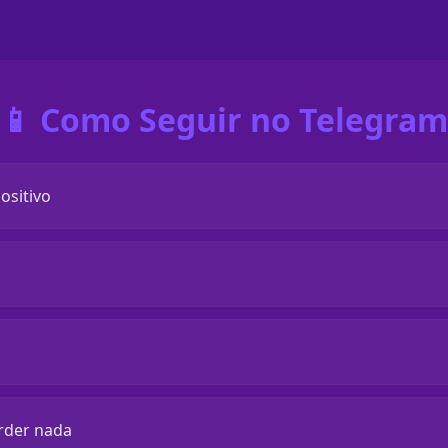
📱 Como Seguir no Telegram
ositivo
erder nada