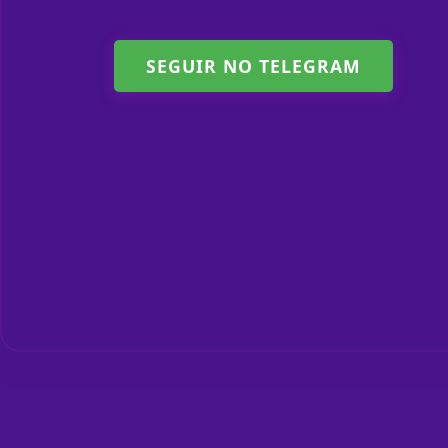
SEGUIR NO TELEGRAM