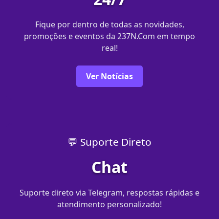
Fique por dentro de todas as novidades,
promoções e eventos da 237N.Com em tempo
real!
Ver Notícias
💬 Suporte Direto
Chat
Suporte direto via Telegram, respostas rápidas e
atendimento personalizado!