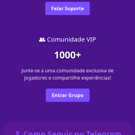
Falar Suporte
👥 Comunidade VIP
1000+
Junte-se a uma comunidade exclusiva de
jogadores e compartilhe experiências!
Entrar Grupo
📱 Como Seguir no Telegram