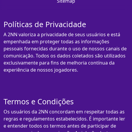
Sitemap
Políticas de Privacidade
A 2NN valoriza a privacidade de seus usuários e está
empenhada em proteger todas as informações
pessoais fornecidas durante o uso de nossos canais de
comunicação. Todos os dados coletados são utilizados
exclusivamente para fins de melhoria contínua da
experiência de nossos jogadores.
Termos e Condições
Os usuários da 2NN concordam em respeitar todas as
regras e regulamentos estabelecidos. É importante ler
e entender todos os termos antes de participar de