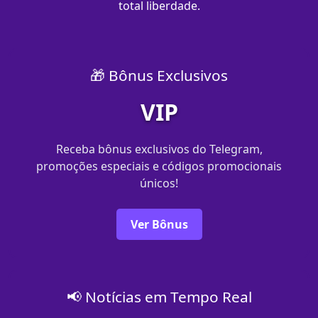
total liberdade.
🎁 Bônus Exclusivos
VIP
Receba bônus exclusivos do Telegram,
promoções especiais e códigos promocionais
únicos!
Ver Bônus
📢 Notícias em Tempo Real