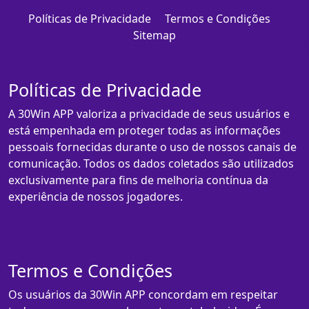
Políticas de Privacidade
Termos e Condições
Sitemap
Políticas de Privacidade
A 30Win APP valoriza a privacidade de seus usuários e
está empenhada em proteger todas as informações
pessoais fornecidas durante o uso de nossos canais de
comunicação. Todos os dados coletados são utilizados
exclusivamente para fins de melhoria contínua da
experiência de nossos jogadores.
Termos e Condições
Os usuários da 30Win APP concordam em respeitar