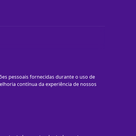
ões pessoais fornecidas durante o uso de
elhoria contínua da experiência de nossos