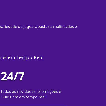
ariedade de jogos, apostas simplificadas e
cias em Tempo Real
24/7
e todas as novidades, promoções e
33Big.Com em tempo real!