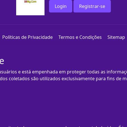
Login
Registrar-se
Políticas de Privacidade
Termos e Condições
Sitemap
de
 usuários e está empenhada em proteger todas as informaç
os coletados são utilizados exclusivamente para fins de m