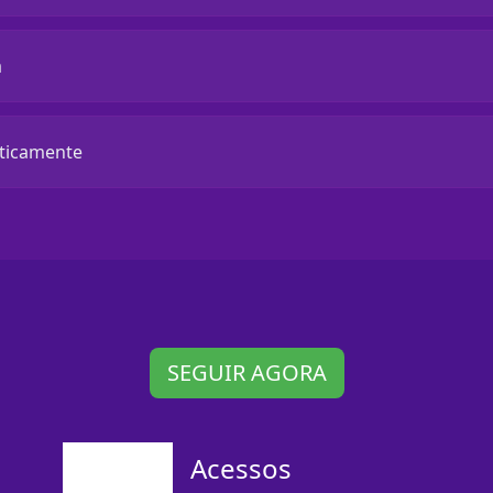
a
aticamente
SEGUIR AGORA
Acessos