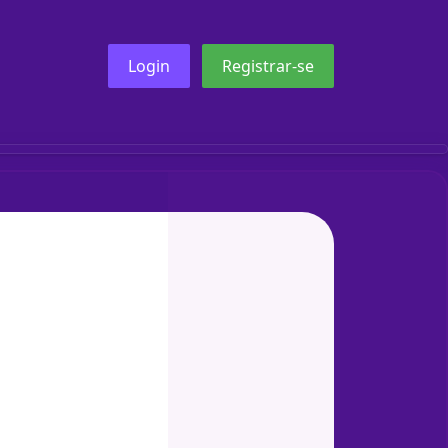
Login
Registrar-se