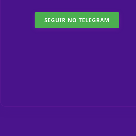
SEGUIR NO TELEGRAM