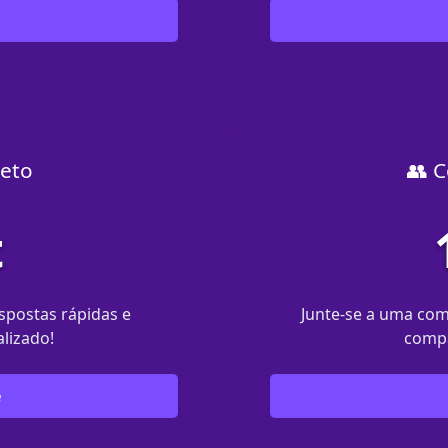
reto
👥 
t
espostas rápidas e
Junte-se a uma com
lizado!
compa
e