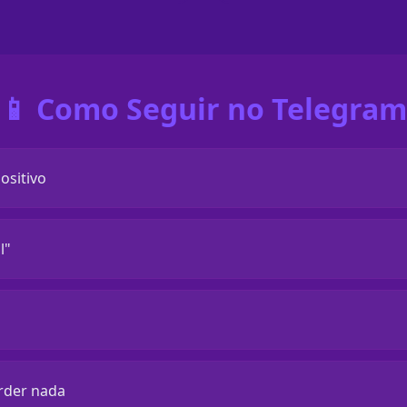
📱 Como Seguir no Telegram
ositivo
l"
erder nada