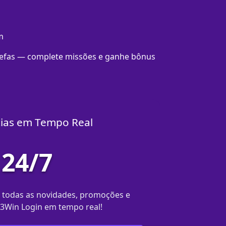
m
arefas — complete missões e ganhe bônus
cias em Tempo Real
24/7
e todas as novidades, promoções e
33Win Login em tempo real!