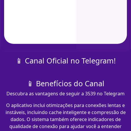
📱 Canal Oficial no Telegram!
📱 Benefícios do Canal
Descubra as vantagens de seguir a 3539 no Telegram
O aplicativo inclui otimizações para conexões lentas e
instáveis, incluindo cache inteligente e compressão de
dados. O sistema também oferece indicadores de
qualidade de conexão para ajudar você a entender