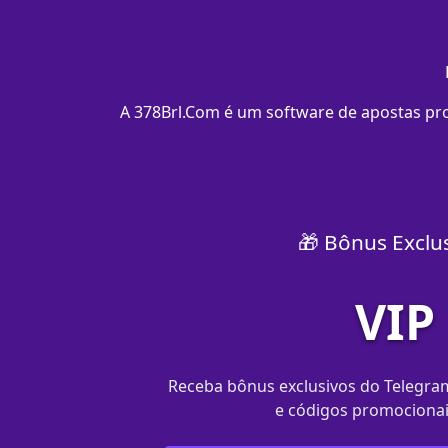
A 378Brl.Com é um software de apostas prof
🎁 Bônus Exclu
VIP
Receba bônus exclusivos do Telegra
e códigos promocionai