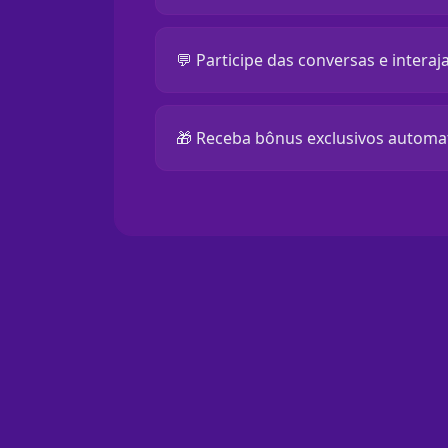
💬 Participe das conversas e interaj
🎁 Receba bônus exclusivos autom