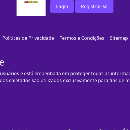
Login
Registrar-se
Políticas de Privacidade
Termos e Condições
Sitemap
de
s usuários e está empenhada em proteger todas as informa
os coletados são utilizados exclusivamente para fins de m