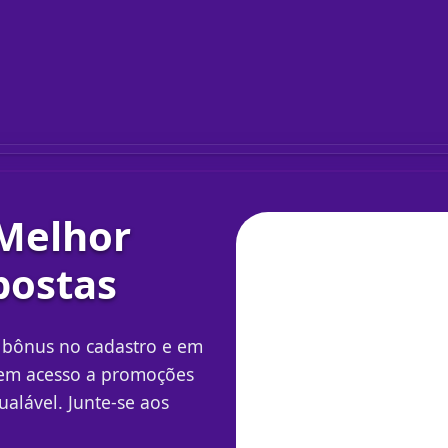
 Melhor
postas
 bônus no cadastro e em
tem acesso a promoções
ualável. Junte-se aos