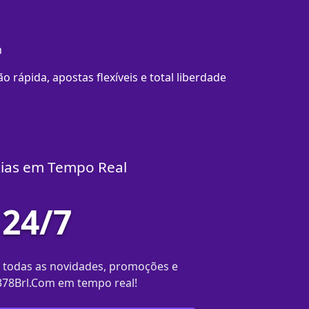
m
rápida, apostas flexíveis e total liberdade
cias em Tempo Real
24/7
e todas as novidades, promoções e
378Brl.Com em tempo real!