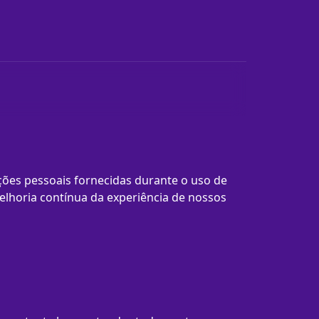
ções pessoais fornecidas durante o uso de
elhoria contínua da experiência de nossos