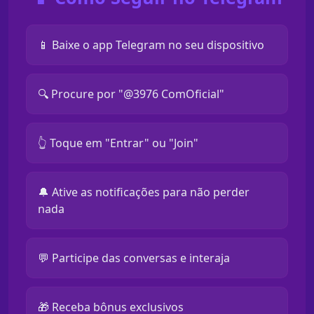
📱 Baixe o app Telegram no seu dispositivo
🔍 Procure por "@3976 ComOficial"
👆 Toque em "Entrar" ou "Join"
🔔 Ative as notificações para não perder
nada
💬 Participe das conversas e interaja
🎁 Receba bônus exclusivos