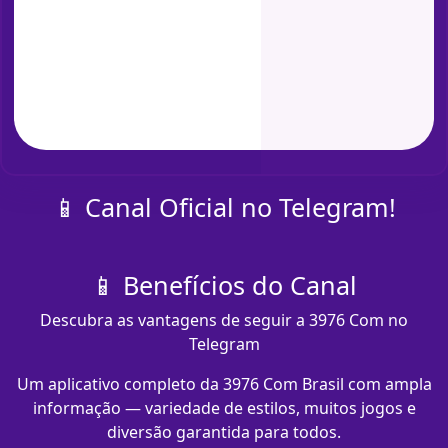
📱 Canal Oficial no Telegram!
📱 Benefícios do Canal
Descubra as vantagens de seguir a 3976 Com no
Telegram
Um aplicativo completo da 3976 Com Brasil com ampla
informação — variedade de estilos, muitos jogos e
diversão garantida para todos.