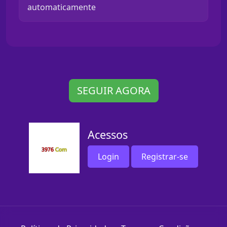
automaticamente
SEGUIR AGORA
Acessos
Login
Registrar-se