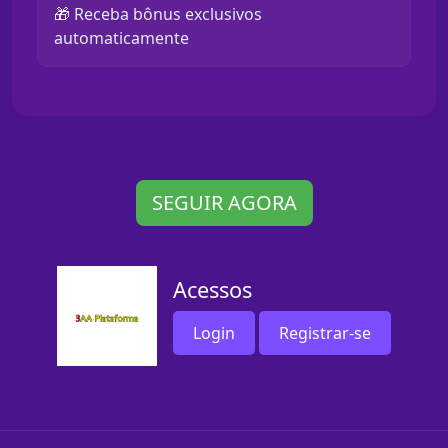
🎁 Receba bônus exclusivos
automaticamente
SEGUIR AGORA
Acessos
Login
Registrar-se