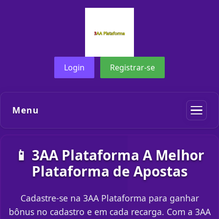
Login
Registrar-se
Menu
📱 3AA Plataforma A Melhor
Plataforma de Apostas
Cadastre-se na 3AA Plataforma para ganhar
bônus no cadastro e em cada recarga. Com a 3AA