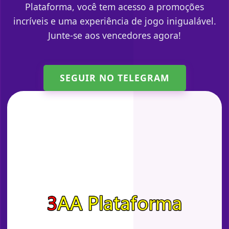
Plataforma, você tem acesso a promoções
incríveis e uma experiência de jogo inigualável.
Junte-se aos vencedores agora!
SEGUIR NO TELEGRAM