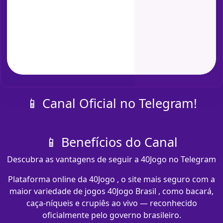
📱 Canal Oficial no Telegram!
📱 Benefícios do Canal
Descubra as vantagens de seguir a 40Jogo no Telegram
Plataforma online da 40Jogo , o site mais seguro com a
maior variedade de jogos 40Jogo Brasil , como bacará,
caça-níqueis e crupiês ao vivo — reconhecido
oficialmente pelo governo brasileiro.