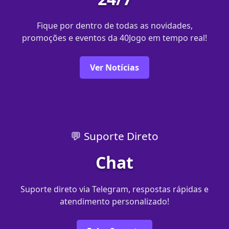
Fique por dentro de todas as novidades,
promoções e eventos da 40Jogo em tempo real!
Ver Notícias
💬 Suporte Direto
Chat
Suporte direto via Telegram, respostas rápidas e
atendimento personalizado!