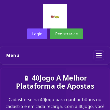
Login
Registrar-se
Menu
📱 40Jogo A Melhor
Plataforma de Apostas
Cadastre-se na 40Jogo para ganhar bônus no
cadastro e em cada recarga. Com a 40Jogo, você