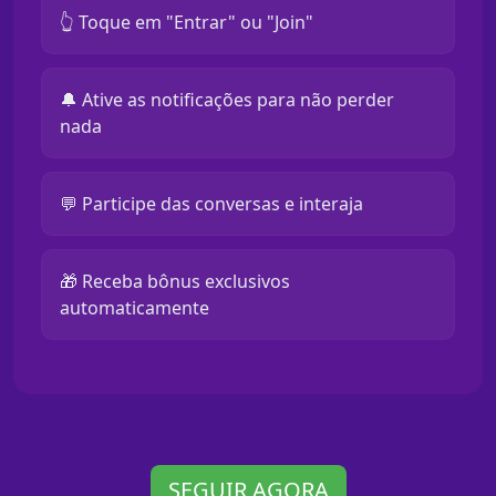
👆 Toque em "Entrar" ou "Join"
🔔 Ative as notificações para não perder
nada
💬 Participe das conversas e interaja
🎁 Receba bônus exclusivos
automaticamente
SEGUIR AGORA