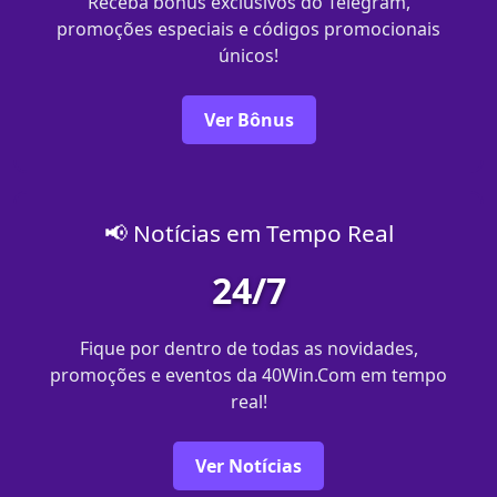
Receba bônus exclusivos do Telegram,
promoções especiais e códigos promocionais
únicos!
Ver Bônus
📢 Notícias em Tempo Real
24/7
Fique por dentro de todas as novidades,
promoções e eventos da 40Win.Com em tempo
real!
Ver Notícias