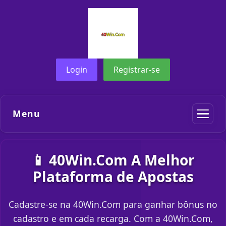
Login
Registrar-se
Menu
📱 40Win.Com A Melhor
Plataforma de Apostas
Cadastre-se na 40Win.Com para ganhar bônus no
cadastro e em cada recarga. Com a 40Win.Com,