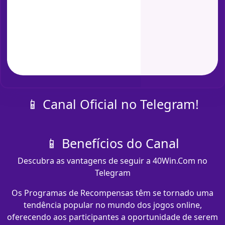
📱 Canal Oficial no Telegram!
📱 Benefícios do Canal
Descubra as vantagens de seguir a 40Win.Com no
Telegram
Os Programas de Recompensas têm se tornado uma
tendência popular no mundo dos jogos online,
oferecendo aos participantes a oportunidade de serem