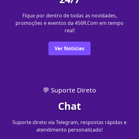
Fique por dentro de todas as novidades,
promoções e eventos da 456R.Com em tempo
real!
Ver Notícias
💬 Suporte Direto
Chat
Suporte direto via Telegram, respostas rápidas e
atendimento personalizado!