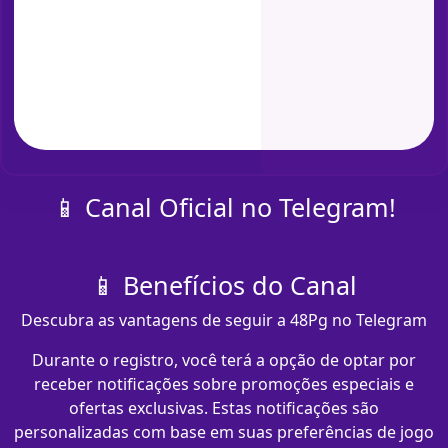
📱 Canal Oficial no Telegram!
📱 Benefícios do Canal
Descubra as vantagens de seguir a 48Pg no Telegram
Durante o registro, você terá a opção de optar por
receber notificações sobre promoções especiais e
ofertas exclusivas. Estas notificações são
personalizadas com base em suas preferências de jogo