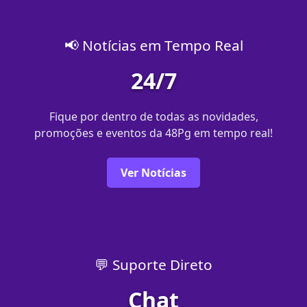
📢 Notícias em Tempo Real
24/7
Fique por dentro de todas as novidades,
promoções e eventos da 48Pg em tempo real!
Ver Notícias
💬 Suporte Direto
Chat