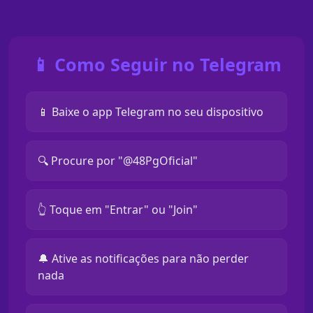
📱 Como Seguir no Telegram
📱 Baixe o app Telegram no seu dispositivo
🔍 Procure por "@48PgOficial"
👆 Toque em "Entrar" ou "Join"
🔔 Ative as notificações para não perder
nada