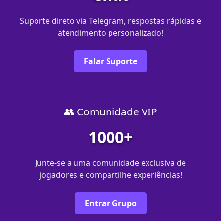
Suporte direto via Telegram, respostas rápidas e
atendimento personalizado!
Falar Suporte
👥 Comunidade VIP
1000+
Junte-se a uma comunidade exclusiva de
jogadores e compartilhe experiências!
Entrar Grupo