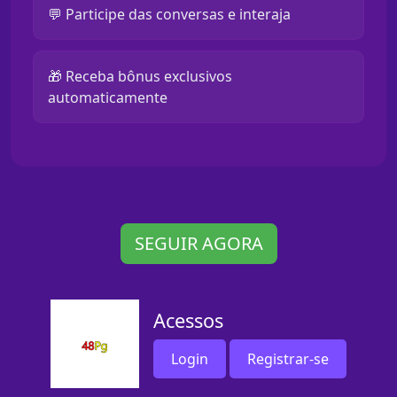
💬 Participe das conversas e interaja
🎁 Receba bônus exclusivos
automaticamente
SEGUIR AGORA
Acessos
Login
Registrar-se