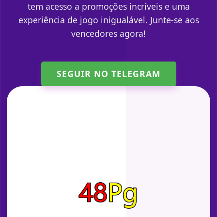
tem acesso a promoções incríveis e uma
experiência de jogo inigualável. Junte-se aos
vencedores agora!
SEGUIR NO TELEGRAM