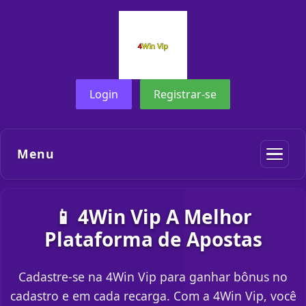
Login
Registrar-se
Menu
📱 4Win Vip A Melhor
Plataforma de Apostas
Cadastre-se na 4Win Vip para ganhar bônus no
cadastro e em cada recarga. Com a 4Win Vip, você