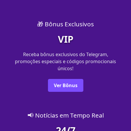
🎁 Bônus Exclusivos
VIP
Receba bônus exclusivos do Telegram,
promoções especiais e códigos promocionais
únicos!
Ver Bônus
📢 Notícias em Tempo Real
24/7