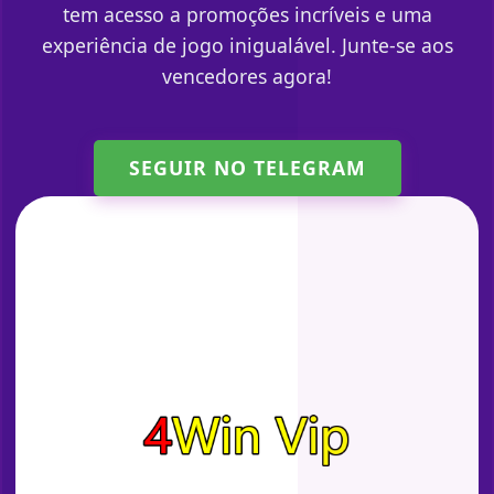
tem acesso a promoções incríveis e uma
experiência de jogo inigualável. Junte-se aos
vencedores agora!
SEGUIR NO TELEGRAM