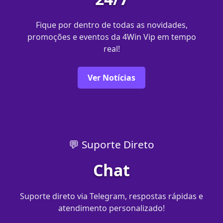
Fique por dentro de todas as novidades,
promoções e eventos da 4Win Vip em tempo
real!
Ver Notícias
💬 Suporte Direto
Chat
Suporte direto via Telegram, respostas rápidas e
atendimento personalizado!