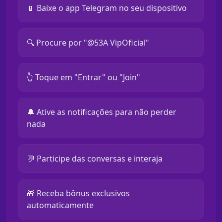
📱 Baixe o app Telegram no seu dispositivo
🔍 Procure por "@53A VipOficial"
👆 Toque em "Entrar" ou "Join"
🔔 Ative as notificações para não perder
nada
💬 Participe das conversas e interaja
🎁 Receba bônus exclusivos
automaticamente