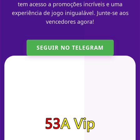
tem acesso a promoções incríveis e uma
experiência de jogo inigualável. Junte-se aos
vencedores agora!
SEGUIR NO TELEGRAM