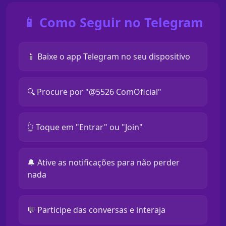
📱 Como Seguir no Telegram
📱 Baixe o app Telegram no seu dispositivo
🔍 Procure por "@5526 ComOficial"
👆 Toque em "Entrar" ou "Join"
🔔 Ative as notificações para não perder
nada
💬 Participe das conversas e interaja