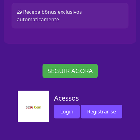
🎁 Receba bônus exclusivos
automaticamente
SEGUIR AGORA
Acessos
Login
Registrar-se