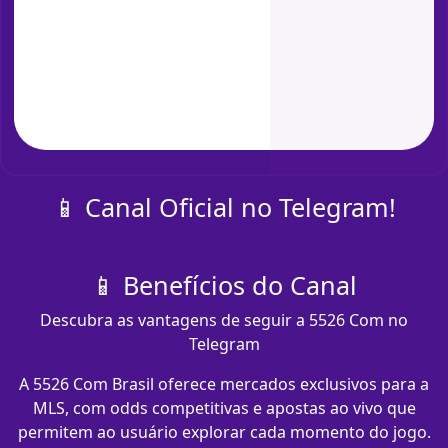
📱 Canal Oficial no Telegram!
📱 Benefícios do Canal
Descubra as vantagens de seguir a 5526 Com no
Telegram
A 5526 Com Brasil oferece mercados exclusivos para a
MLS, com odds competitivas e apostas ao vivo que
permitem ao usuário explorar cada momento do jogo.