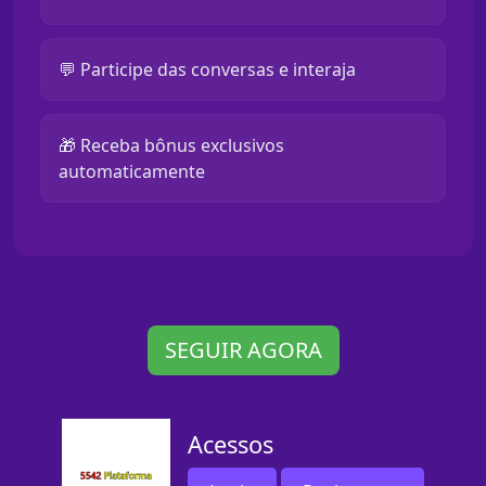
💬 Participe das conversas e interaja
🎁 Receba bônus exclusivos
automaticamente
SEGUIR AGORA
Acessos