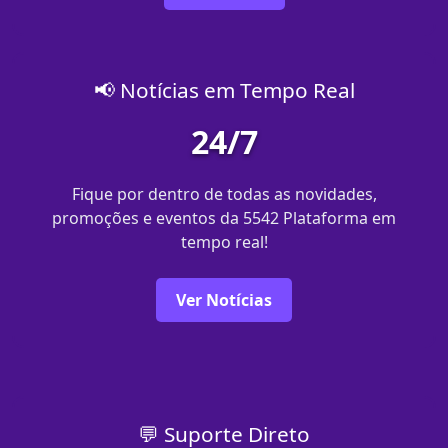
📢 Notícias em Tempo Real
24/7
Fique por dentro de todas as novidades,
promoções e eventos da 5542 Plataforma em
tempo real!
Ver Notícias
💬 Suporte Direto