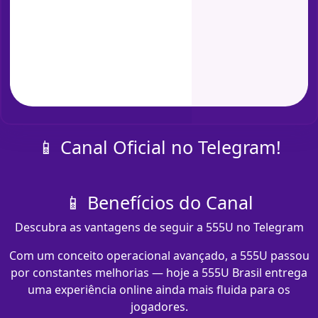
📱 Canal Oficial no Telegram!
📱 Benefícios do Canal
Descubra as vantagens de seguir a 555U no Telegram
Com um conceito operacional avançado, a 555U passou
por constantes melhorias — hoje a 555U Brasil entrega
uma experiência online ainda mais fluida para os
jogadores.