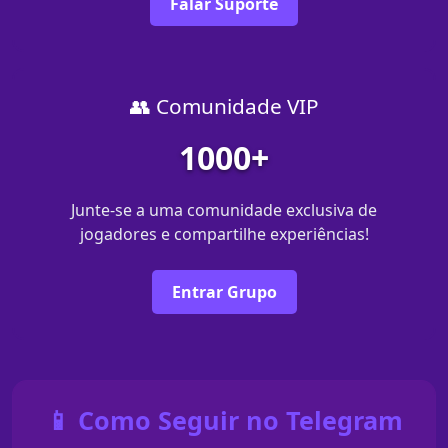
Falar Suporte
👥 Comunidade VIP
1000+
Junte-se a uma comunidade exclusiva de
jogadores e compartilhe experiências!
Entrar Grupo
📱 Como Seguir no Telegram