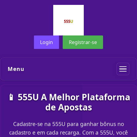
Login
Registrar-se
Menu
📱 555U A Melhor Plataforma
de Apostas
Cadastre-se na 555U para ganhar bônus no
cadastro e em cada recarga. Com a 555U, você