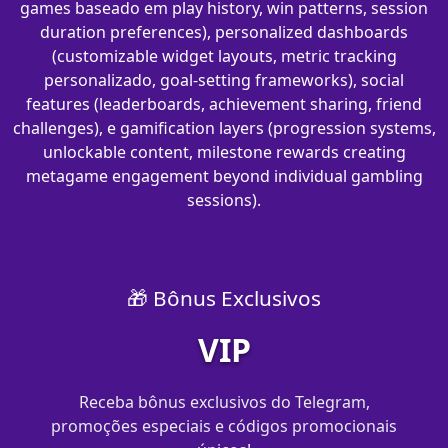
games baseado em play history, win patterns, session
duration preferences), personalized dashboards
(customizable widget layouts, metric tracking
personalizado, goal-setting frameworks), social
features (leaderboards, achievement sharing, friend
challenges), e gamification layers (progression systems,
unlockable content, milestone rewards creating
metagame engagement beyond individual gambling
sessions).
🎁 Bônus Exclusivos
VIP
Receba bônus exclusivos do Telegram,
promoções especiais e códigos promocionais