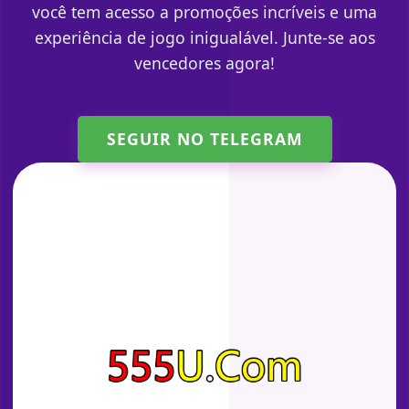
você tem acesso a promoções incríveis e uma
experiência de jogo inigualável. Junte-se aos
vencedores agora!
SEGUIR NO TELEGRAM