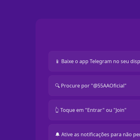
📱 Baixe o app Telegram no seu disp
🔍 Procure por "@55AAOficial"
👆 Toque em "Entrar" ou "Join"
🔔 Ative as notificações para não p