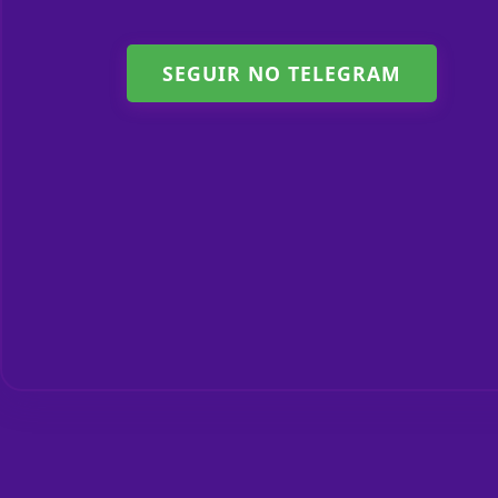
SEGUIR NO TELEGRAM