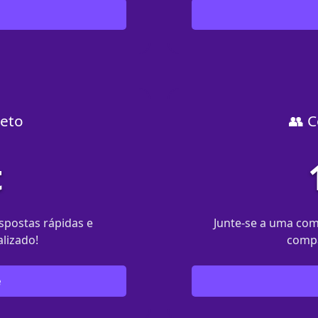
reto
👥 
t
espostas rápidas e
Junte-se a uma com
lizado!
compa
e