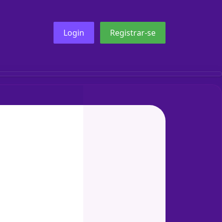
Login
Registrar-se