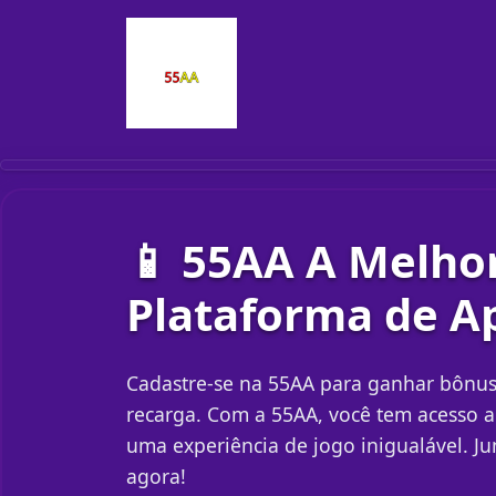
📱 55AA A Melho
Plataforma de A
Cadastre-se na 55AA para ganhar bônus
recarga. Com a 55AA, você tem acesso a
uma experiência de jogo inigualável. J
agora!