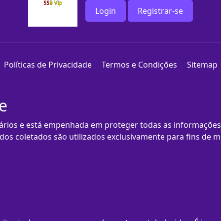
Login
Registrar-se
Políticas de Privacidade
Termos e Condições
Sitemap
de
suários e está empenhada em proteger todas as informações
os coletados são utilizados exclusivamente para fins de m