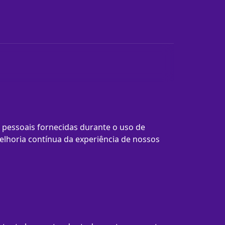
 pessoais fornecidas durante o uso de
elhoria contínua da experiência de nossos