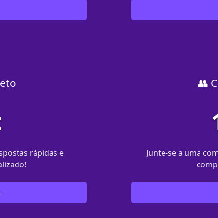
reto
👥 
t
espostas rápidas e
Junte-se a uma com
lizado!
compa
e