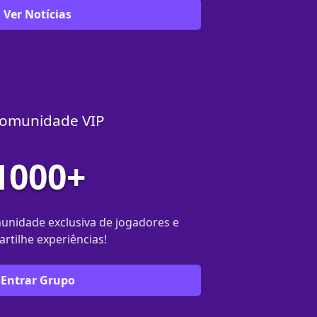
Ver Notícias
Comunidade VIP
1000+
unidade exclusiva de jogadores e
rtilhe experiências!
Entrar Grupo