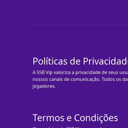
Políticas de Privacida
A 55B Vip valoriza a privacidade de seus u
nossos canais de comunicação. Todos os dad
jogadores.
Termos e Condições