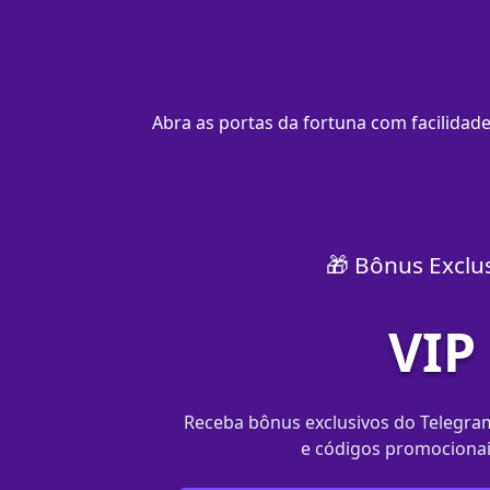
Abra as portas da fortuna com facilidade
🎁 Bônus Exclu
VIP
Receba bônus exclusivos do Telegra
e códigos promocionai