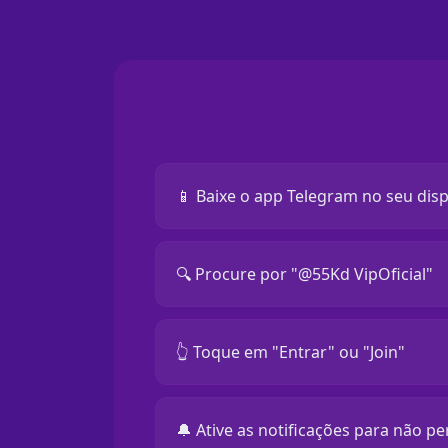
📱 Baixe o app Telegram no seu disp
🔍 Procure por "@55Kd VipOficial"
👆 Toque em "Entrar" ou "Join"
🔔 Ative as notificações para não p