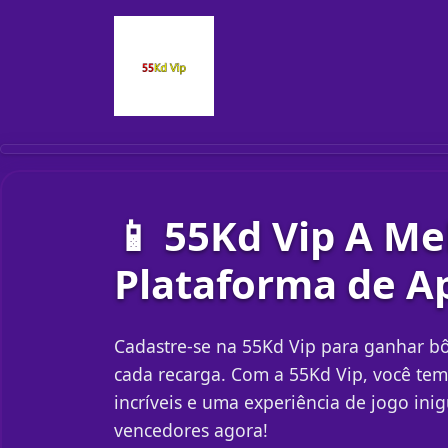
📱 55Kd Vip A Me
Plataforma de A
Cadastre-se na 55Kd Vip para ganhar b
cada recarga. Com a 55Kd Vip, você te
incríveis e uma experiência de jogo inig
vencedores agora!