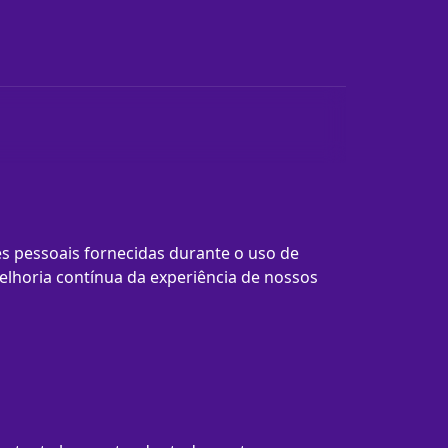
s pessoais fornecidas durante o uso de
elhoria contínua da experiência de nossos