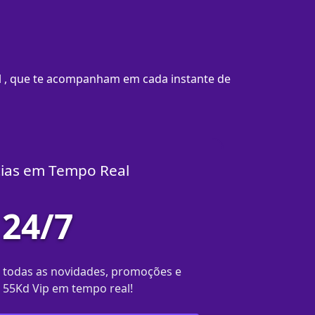
sil , que te acompanham em cada instante de
cias em Tempo Real
24/7
e todas as novidades, promoções e
 55Kd Vip em tempo real!