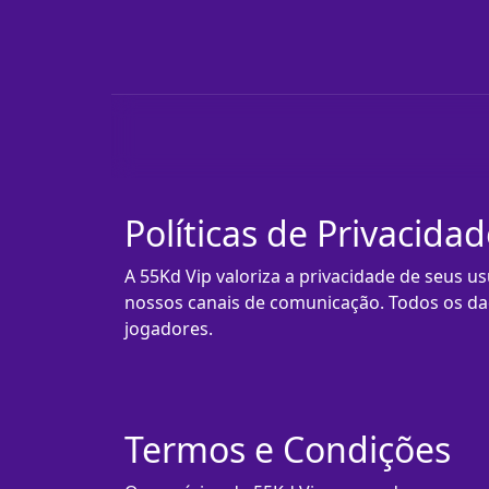
Políticas de Privacida
A 55Kd Vip valoriza a privacidade de seus 
nossos canais de comunicação. Todos os dad
jogadores.
Termos e Condições