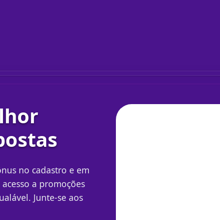
lhor
postas
ônus no cadastro e em
m acesso a promoções
ualável. Junte-se aos