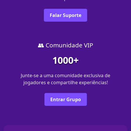
Falar Suporte
👥 Comunidade VIP
1000+
Junte-se a uma comunidade exclusiva de
jogadores e compartilhe experiências!
Entrar Grupo