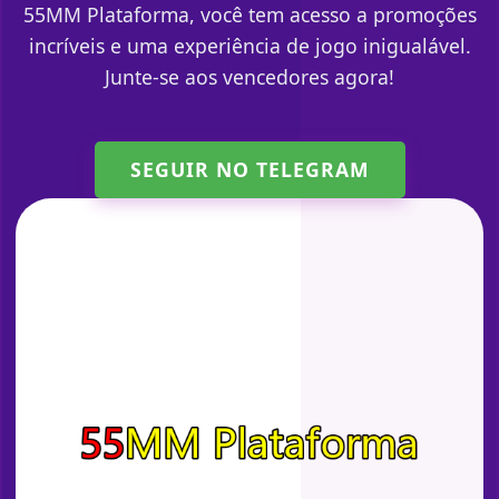
55MM Plataforma, você tem acesso a promoções
incríveis e uma experiência de jogo inigualável.
Junte-se aos vencedores agora!
SEGUIR NO TELEGRAM