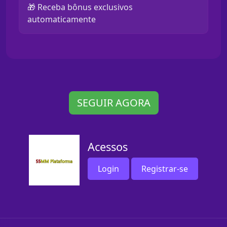
🎁 Receba bônus exclusivos
automaticamente
SEGUIR AGORA
Acessos
Login
Registrar-se