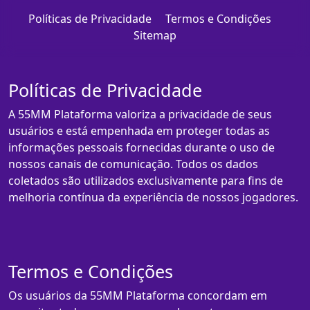
Políticas de Privacidade
Termos e Condições
Sitemap
Políticas de Privacidade
A 55MM Plataforma valoriza a privacidade de seus
usuários e está empenhada em proteger todas as
informações pessoais fornecidas durante o uso de
nossos canais de comunicação. Todos os dados
coletados são utilizados exclusivamente para fins de
melhoria contínua da experiência de nossos jogadores.
Termos e Condições
Os usuários da 55MM Plataforma concordam em