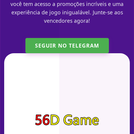
você tem acesso a promoções incríveis e uma
experiência de jogo inigualável. Junte-se aos
vencedores agora!
SEGUIR NO TELEGRAM