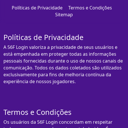
Políticas de Privacidade
Termos e Condições
Sitemap
Políticas de Privacidade
A 56F Login valoriza a privacidade de seus usuários e
está empenhada em proteger todas as informações
pessoais fornecidas durante o uso de nossos canais de
comunicação. Todos os dados coletados são utilizados
exclusivamente para fins de melhoria contínua da
experiência de nossos jogadores.
Termos e Condições
Os usuários da 56F Login concordam em respeitar