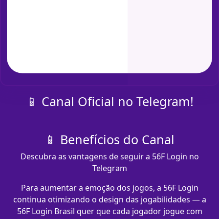
📱 Canal Oficial no Telegram!
📱 Benefícios do Canal
Descubra as vantagens de seguir a 56F Login no
Telegram
Para aumentar a emoção dos jogos, a 56F Login
continua otimizando o design das jogabilidades — a
56F Login Brasil quer que cada jogador jogue com