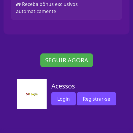
🎁 Receba bônus exclusivos
automaticamente
SEGUIR AGORA
Acessos
Login
Registrar-se