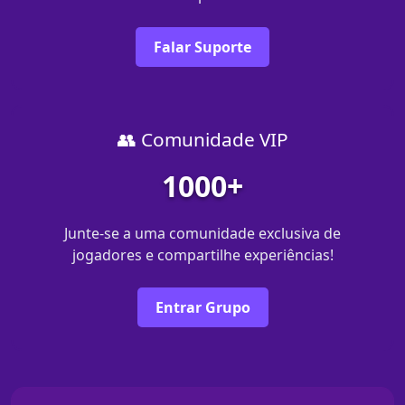
Falar Suporte
👥 Comunidade VIP
1000+
Junte-se a uma comunidade exclusiva de
jogadores e compartilhe experiências!
Entrar Grupo