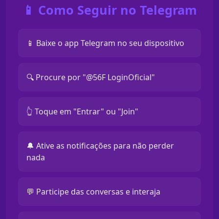
📱 Como Seguir no Telegram
📱 Baixe o app Telegram no seu dispositivo
🔍 Procure por "@56F LoginOficial"
👆 Toque em "Entrar" ou "Join"
🔔 Ative as notificações para não perder
nada
💬 Participe das conversas e interaja