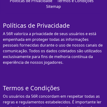
Políticas de Privacidade
Termos e Condições
Sitemap
Políticas de Privacidade
A 56R valoriza a privacidade de seus usuários e está
empenhada em proteger todas as informações
pessoais fornecidas durante o uso de nossos canais de
comunicação. Todos os dados coletados são utilizados
exclusivamente para fins de melhoria contínua da
experiência de nossos jogadores.
Termos e Condições
Os usuários da 56R concordam em respeitar todas as
regras e regulamentos estabelecidos. É importante ler