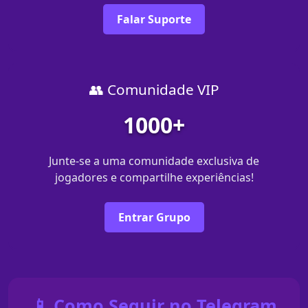
Falar Suporte
👥 Comunidade VIP
1000+
Junte-se a uma comunidade exclusiva de
jogadores e compartilhe experiências!
Entrar Grupo
📱 Como Seguir no Telegram