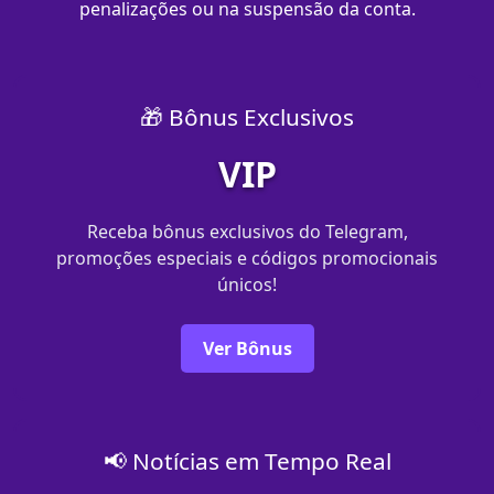
penalizações ou na suspensão da conta.
🎁 Bônus Exclusivos
VIP
Receba bônus exclusivos do Telegram,
promoções especiais e códigos promocionais
únicos!
Ver Bônus
📢 Notícias em Tempo Real