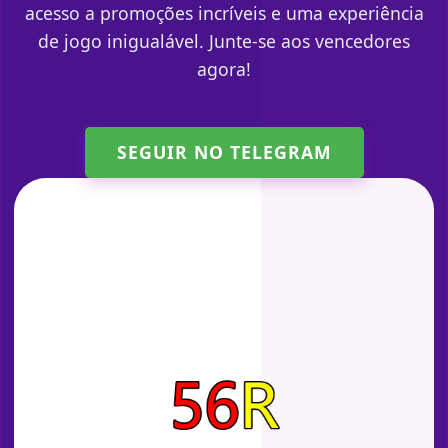
acesso a promoções incríveis e uma experiência
de jogo inigualável. Junte-se aos vencedores
agora!
SEGUIR NO TELEGRAM