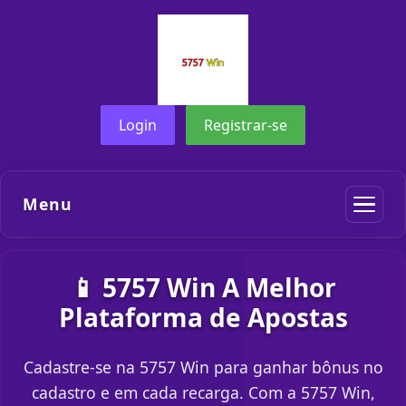
Login
Registrar-se
Menu
📱 5757 Win A Melhor
Plataforma de Apostas
Cadastre-se na 5757 Win para ganhar bônus no
cadastro e em cada recarga. Com a 5757 Win,