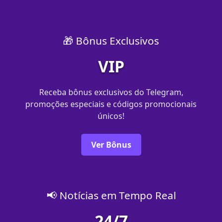
🎁 Bônus Exclusivos
VIP
Receba bônus exclusivos do Telegram,
promoções especiais e códigos promocionais
únicos!
Ver Bônus
📢 Notícias em Tempo Real
24/7