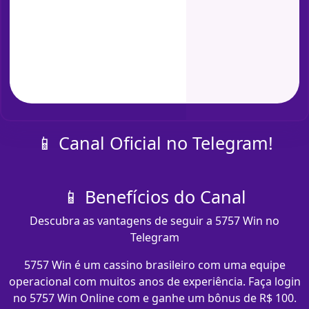
📱 Canal Oficial no Telegram!
📱 Benefícios do Canal
Descubra as vantagens de seguir a 5757 Win no
Telegram
5757 Win é um cassino brasileiro com uma equipe
operacional com muitos anos de experiência. Faça login
no 5757 Win Online com e ganhe um bônus de R$ 100.