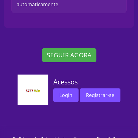
automaticamente
SEGUIR AGORA
Acessos
Login
Registrar-se