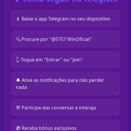
📱 Baixe o app Telegram no seu dispositivo
🔍 Procure por "@5757 WinOficial"
👆 Toque em "Entrar" ou "Join"
🔔 Ative as notificações para não perder
nada
💬 Participe das conversas e interaja
🎁 Receba bônus exclusivos