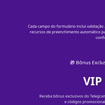
Cada campo do formulário inclui validação
recursos de preenchimento automático par
confi
🎁 Bônus Exclu
VIP
Receba bônus exclusivos do Telegra
e códigos promocionai