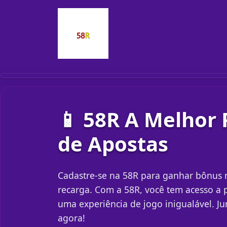
📱 58R A Melhor
de Apostas
Cadastre-se na 58R para ganhar bônus 
recarga. Com a 58R, você tem acesso a 
uma experiência de jogo inigualável. J
agora!