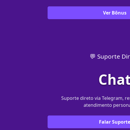
Ver Bônus
💬 Suporte Di
Cha
Suporte direto via Telegram, r
atendimento persona
Falar Suport