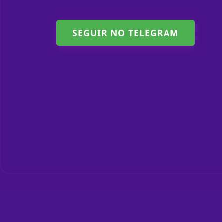
SEGUIR NO TELEGRAM