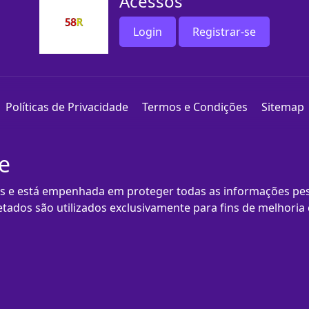
Acessos
Login
Registrar-se
Políticas de Privacidade
Termos e Condições
Sitemap
de
ios e está empenhada em proteger todas as informações pe
tados são utilizados exclusivamente para fins de melhoria