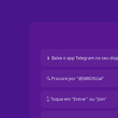
📱 Baixe o app Telegram no seu disp
🔍 Procure por "@58ROficial"
👆 Toque em "Entrar" ou "Join"