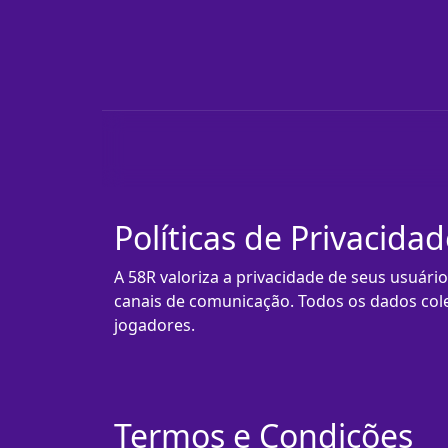
Políticas de Privacida
A 58R valoriza a privacidade de seus usuár
canais de comunicação. Todos os dados cole
jogadores.
Termos e Condições