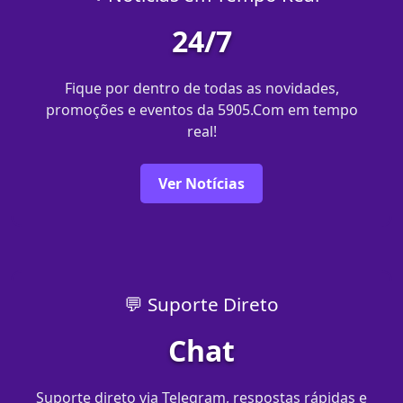
24/7
Fique por dentro de todas as novidades,
promoções e eventos da 5905.Com em tempo
real!
Ver Notícias
💬 Suporte Direto
Chat
Suporte direto via Telegram, respostas rápidas e