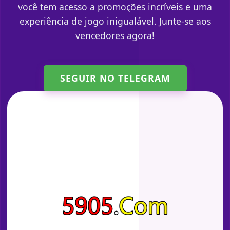
você tem acesso a promoções incríveis e uma
experiência de jogo inigualável. Junte-se aos
vencedores agora!
SEGUIR NO TELEGRAM