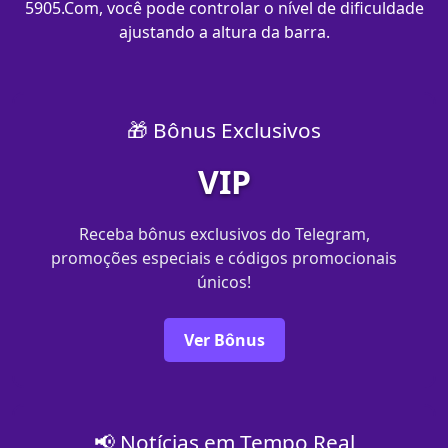
5905.Com, você pode controlar o nível de dificuldade
ajustando a altura da barra.
🎁 Bônus Exclusivos
VIP
Receba bônus exclusivos do Telegram,
promoções especiais e códigos promocionais
únicos!
Ver Bônus
📢 Notícias em Tempo Real