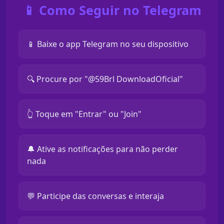
📱 Como Seguir no Telegram
📱 Baixe o app Telegram no seu dispositivo
🔍 Procure por "@59Brl DownloadOficial"
👆 Toque em "Entrar" ou "Join"
🔔 Ative as notificações para não perder
nada
💬 Participe das conversas e interaja