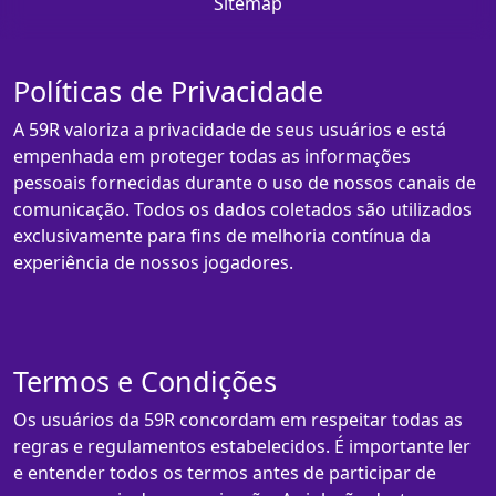
Sitemap
Políticas de Privacidade
A 59R valoriza a privacidade de seus usuários e está
empenhada em proteger todas as informações
pessoais fornecidas durante o uso de nossos canais de
comunicação. Todos os dados coletados são utilizados
exclusivamente para fins de melhoria contínua da
experiência de nossos jogadores.
Termos e Condições
Os usuários da 59R concordam em respeitar todas as
regras e regulamentos estabelecidos. É importante ler
e entender todos os termos antes de participar de