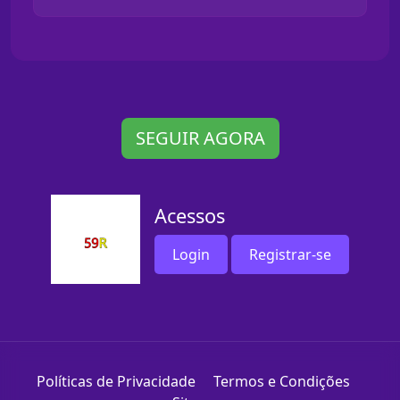
SEGUIR AGORA
Acessos
Login
Registrar-se
Políticas de Privacidade
Termos e Condições