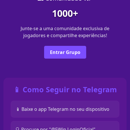
1000+
Junte-se a uma comunidade exclusiva de
jogadores e compartilhe experiências!
Entrar Grupo
📱 Como Seguir no Telegram
📱 Baixe o app Telegram no seu dispositivo
🔍 Procure por "@5Win LoginOficial"