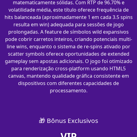
matematicamente sólidas. Com RTP de 96.70% e
volatilidade média, este título oferece frequência de
hits balanceada (aproximadamente 1 em cada 3.5 spins
resulta em win) adequada para sessões de jogo
prolongadas. A feature de símbolos wild expansivos
pode cobrir carretos inteiros, criando potenciais multi-
line wins, enquanto o sistema de re-spins ativado por
scatter symbols oferece oportunidades de extended
gameplay sem apostas adicionais. O jogo foi otimizado
para renderização cross-platform usando HTML5
canvas, mantendo qualidade gráfica consistente em
dispositivos com diferentes capacidades de
processamento.
🎁 Bônus Exclusivos
VIP