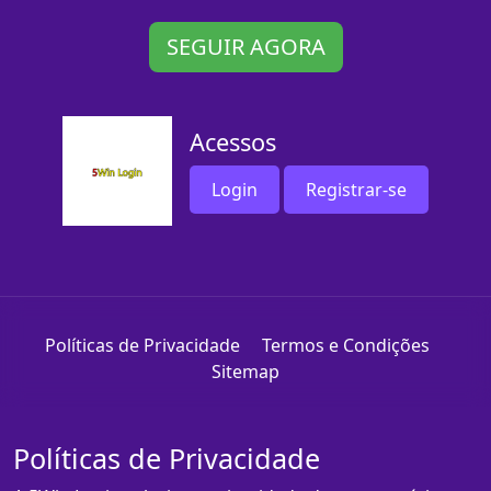
SEGUIR AGORA
Acessos
Login
Registrar-se
Políticas de Privacidade
Termos e Condições
Sitemap
Políticas de Privacidade