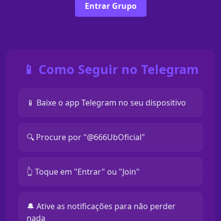
Entrar Grupo
📱 Como Seguir no Telegram
📱 Baixe o app Telegram no seu dispositivo
🔍 Procure por "@666UbOficial"
👆 Toque em "Entrar" ou "Join"
🔔 Ative as notificações para não perder
nada