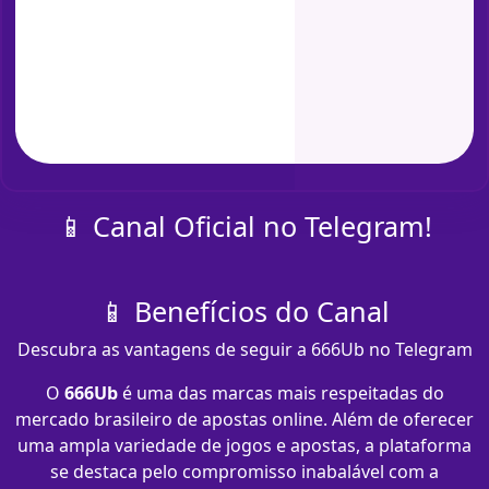
📱 Canal Oficial no Telegram!
📱 Benefícios do Canal
Descubra as vantagens de seguir a 666Ub no Telegram
O
666Ub
é uma das marcas mais respeitadas do
mercado brasileiro de apostas online. Além de oferecer
uma ampla variedade de jogos e apostas, a plataforma
se destaca pelo compromisso inabalável com a