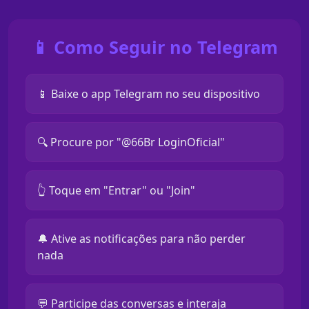
📱 Como Seguir no Telegram
📱 Baixe o app Telegram no seu dispositivo
🔍 Procure por "@66Br LoginOficial"
👆 Toque em "Entrar" ou "Join"
🔔 Ative as notificações para não perder
nada
💬 Participe das conversas e interaja