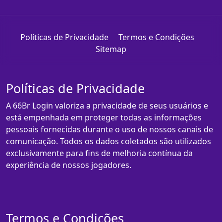
Políticas de Privacidade
Termos e Condições
Sitemap
Políticas de Privacidade
A 66Br Login valoriza a privacidade de seus usuários e
está empenhada em proteger todas as informações
pessoais fornecidas durante o uso de nossos canais de
comunicação. Todos os dados coletados são utilizados
exclusivamente para fins de melhoria contínua da
experiência de nossos jogadores.
Termos e Condições