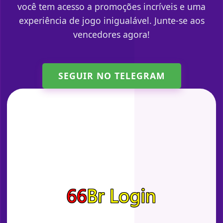
você tem acesso a promoções incríveis e uma
experiência de jogo inigualável. Junte-se aos
vencedores agora!
SEGUIR NO TELEGRAM