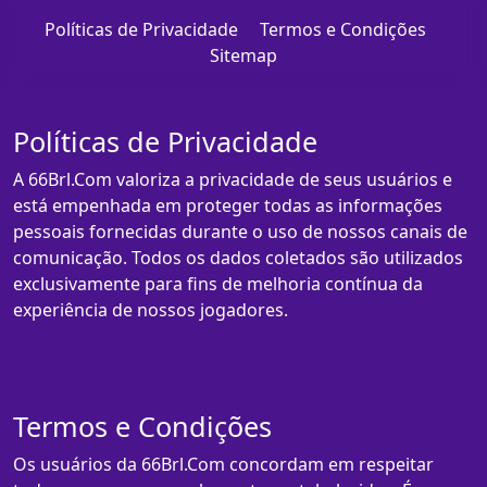
Políticas de Privacidade
Termos e Condições
Sitemap
Políticas de Privacidade
A 66Brl.Com valoriza a privacidade de seus usuários e
está empenhada em proteger todas as informações
pessoais fornecidas durante o uso de nossos canais de
comunicação. Todos os dados coletados são utilizados
exclusivamente para fins de melhoria contínua da
experiência de nossos jogadores.
Termos e Condições
Os usuários da 66Brl.Com concordam em respeitar