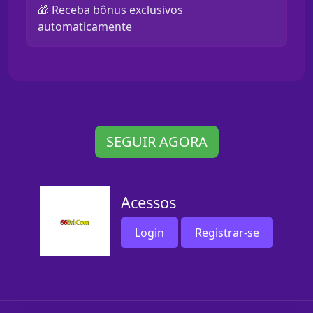
🎁 Receba bônus exclusivos
automaticamente
SEGUIR AGORA
Acessos
Login
Registrar-se