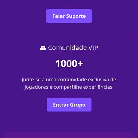
Falar Suporte
👥 Comunidade VIP
1000+
Junte-se a uma comunidade exclusiva de
jogadores e compartilhe experiências!
Entrar Grupo