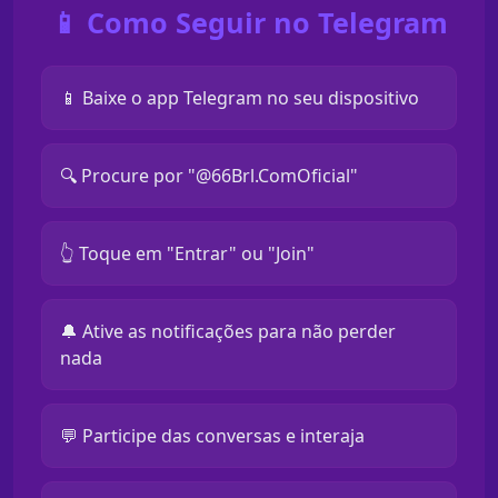
📱 Como Seguir no Telegram
📱 Baixe o app Telegram no seu dispositivo
🔍 Procure por "@66Brl.ComOficial"
👆 Toque em "Entrar" ou "Join"
🔔 Ative as notificações para não perder
nada
💬 Participe das conversas e interaja