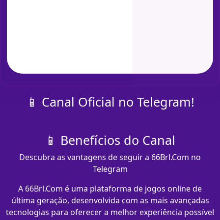
📱 Canal Oficial no Telegram!
📱 Benefícios do Canal
Descubra as vantagens de seguir a 66Brl.Com no
Telegram
A 66Brl.Com é uma plataforma de jogos online de
última geração, desenvolvida com as mais avançadas
tecnologias para oferecer a melhor experiência possível