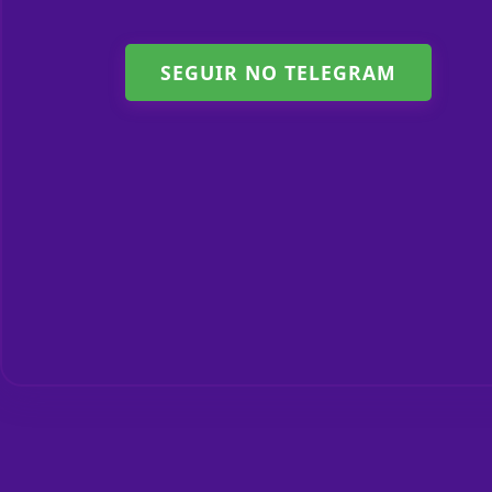
SEGUIR NO TELEGRAM