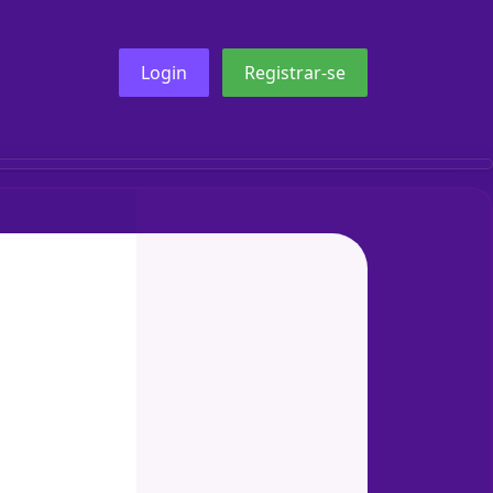
Login
Registrar-se