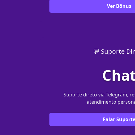
Ver Bônus
💬 Suporte Di
Cha
Suporte direto via Telegram, r
atendimento persona
Falar Suport