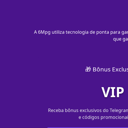
A 6Mpg utiliza tecnologia de ponta para ga
que ga
🎁 Bônus Exclu
VIP
Receba bônus exclusivos do Telegra
e códigos promocionai