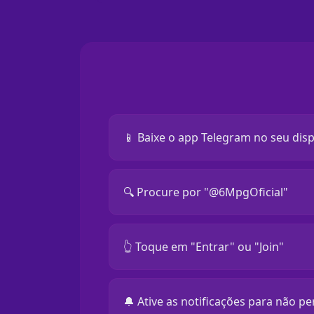
📱 Baixe o app Telegram no seu disp
🔍 Procure por "@6MpgOficial"
👆 Toque em "Entrar" ou "Join"
🔔 Ative as notificações para não p