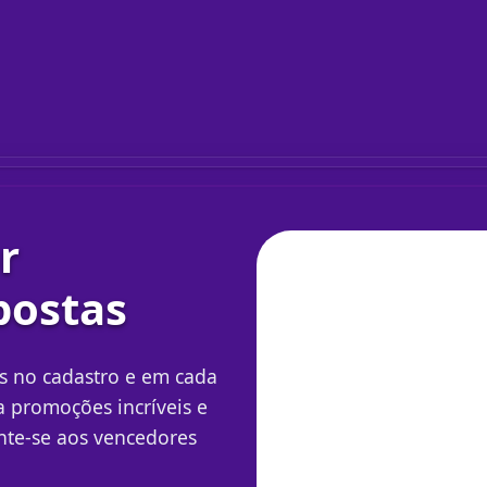
r
postas
s no cadastro e em cada
 promoções incríveis e
unte-se aos vencedores