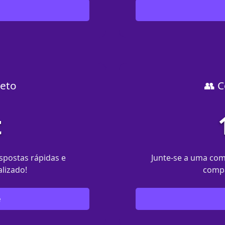
reto
👥 
t
espostas rápidas e
Junte-se a uma com
lizado!
compa
e