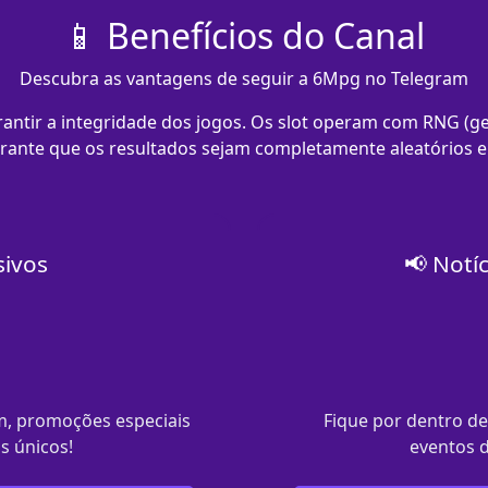
📱 Benefícios do Canal
Descubra as vantagens de seguir a 6Mpg no Telegram
rantir a integridade dos jogos. Os slot operam com RNG (ge
rante que os resultados sejam completamente aleatórios e 
sivos
📢 Notí
m, promoções especiais
Fique por dentro d
s únicos!
eventos 