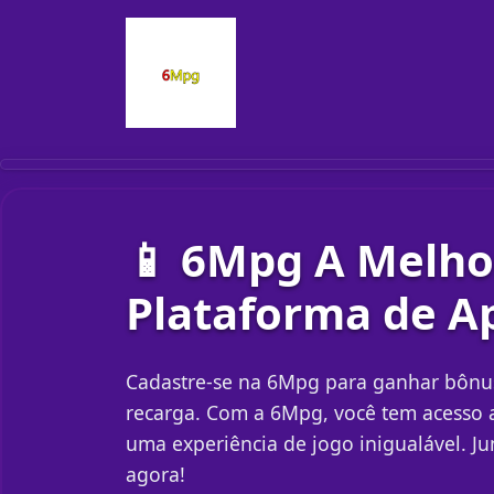
📱 6Mpg A Melho
Plataforma de A
Cadastre-se na 6Mpg para ganhar bônu
recarga. Com a 6Mpg, você tem acesso a
uma experiência de jogo inigualável. J
agora!