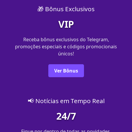
🎁 Bônus Exclusivos
VIP
Receba bônus exclusivos do Telegram,
promoções especiais e códigos promocionais
únicos!
Ver Bônus
📢 Notícias em Tempo Real
24/7
Fique por dentro de todas as novidades,