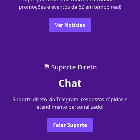
promoções e eventos da 6Z em tempo real!
Ver Notícias
💬 Suporte Direto
Chat
Suporte direto via Telegram, respostas rápidas e
atendimento personalizado!
Falar Suporte