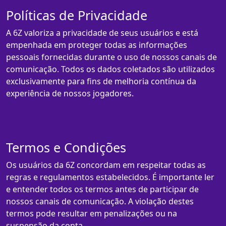
Políticas de Privacidade
A 6Z valoriza a privacidade de seus usuários e está
empenhada em proteger todas as informações
pessoais fornecidas durante o uso de nossos canais de
comunicação. Todos os dados coletados são utilizados
exclusivamente para fins de melhoria contínua da
experiência de nossos jogadores.
Termos e Condições
Os usuários da 6Z concordam em respeitar todas as
regras e regulamentos estabelecidos. É importante ler
e entender todos os termos antes de participar de
nossos canais de comunicação. A violação destes
termos pode resultar em penalizações ou na
suspensão da conta.