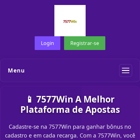
Login
Registrar-se
Menu
📱 7577Win A Melhor
Plataforma de Apostas
Cadastre-se na 7577Win para ganhar bônus no
cadastro e em cada recarga. Com a 7577Win, você