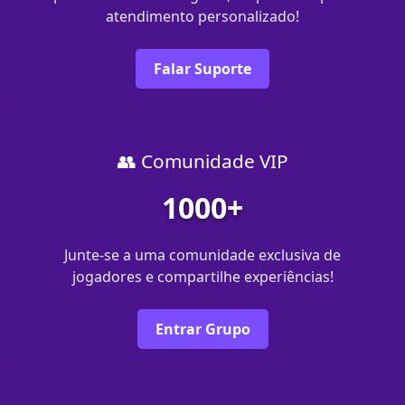
atendimento personalizado!
Falar Suporte
👥 Comunidade VIP
1000+
Junte-se a uma comunidade exclusiva de
jogadores e compartilhe experiências!
Entrar Grupo