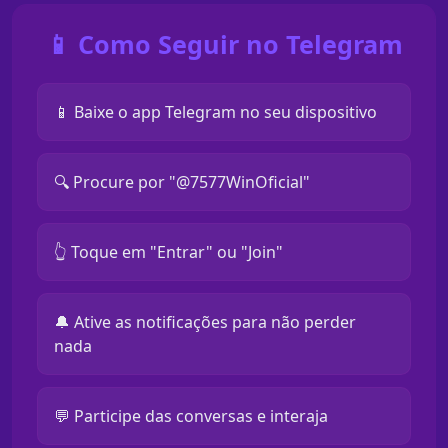
📱 Como Seguir no Telegram
📱 Baixe o app Telegram no seu dispositivo
🔍 Procure por "@7577WinOficial"
👆 Toque em "Entrar" ou "Join"
🔔 Ative as notificações para não perder
nada
💬 Participe das conversas e interaja