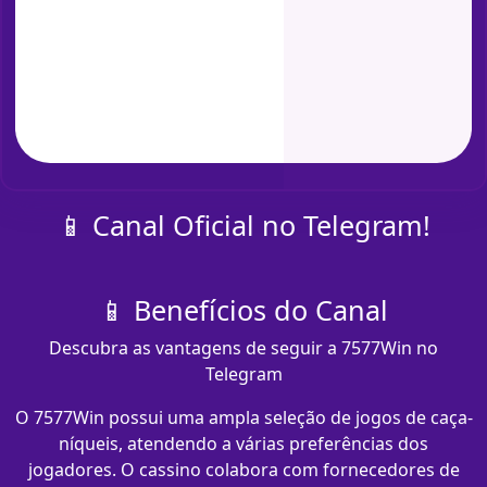
📱 Canal Oficial no Telegram!
📱 Benefícios do Canal
Descubra as vantagens de seguir a 7577Win no
Telegram
O 7577Win possui uma ampla seleção de jogos de caça-
níqueis, atendendo a várias preferências dos
jogadores. O cassino colabora com fornecedores de