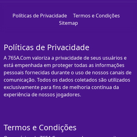
Políticas de Privacidade
Termos e Condições
Sitemap
Políticas de Privacidade
A 765A.Com valoriza a privacidade de seus usuários e
está empenhada em proteger todas as informações
pessoais fornecidas durante o uso de nossos canais de
comunicação. Todos os dados coletados são utilizados
exclusivamente para fins de melhoria contínua da
experiência de nossos jogadores.
Termos e Condições