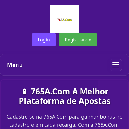
Login
Registrar-se
Menu
📱 765A.Com A Melhor
Plataforma de Apostas
Cadastre-se na 765A.Com para ganhar bônus no
cadastro e em cada recarga. Com a 765A.Com,