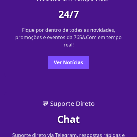
24/7
Fique por dentro de todas as novidades,
promoções e eventos da 765A.Com em tempo
real!
Ver Notícias
💬 Suporte Direto
Chat
Suporte direto via Telegram, respostas rápidas e