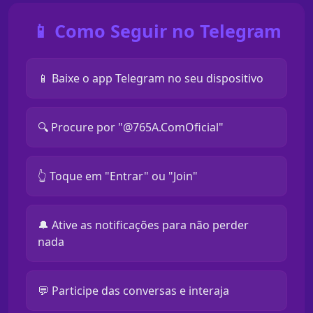
📱 Como Seguir no Telegram
📱 Baixe o app Telegram no seu dispositivo
🔍 Procure por "@765A.ComOficial"
👆 Toque em "Entrar" ou "Join"
🔔 Ative as notificações para não perder
nada
💬 Participe das conversas e interaja