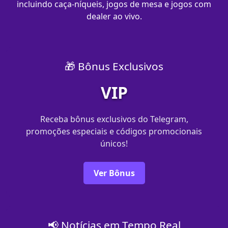
incluindo caça-níqueis, jogos de mesa e jogos com
dealer ao vivo.
🎁 Bônus Exclusivos
VIP
Receba bônus exclusivos do Telegram,
promoções especiais e códigos promocionais
únicos!
Ver Bônus
📢 Notícias em Tempo Real