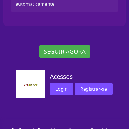
automaticamente
SEGUIR AGORA
Acessos
Login
Registrar-se