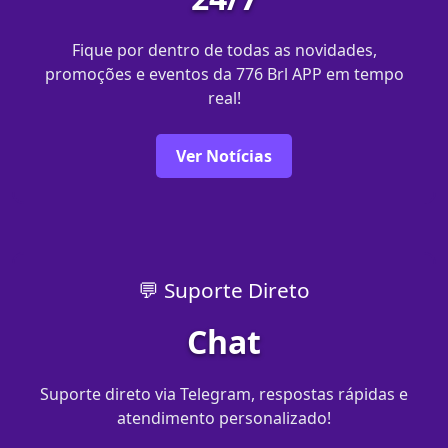
Fique por dentro de todas as novidades,
promoções e eventos da 776 Brl APP em tempo
real!
Ver Notícias
💬 Suporte Direto
Chat
Suporte direto via Telegram, respostas rápidas e
atendimento personalizado!