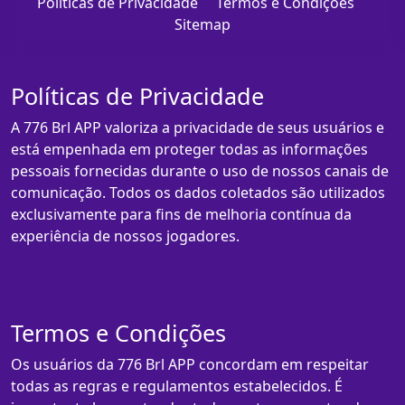
Políticas de Privacidade
Termos e Condições
Sitemap
Políticas de Privacidade
A 776 Brl APP valoriza a privacidade de seus usuários e
está empenhada em proteger todas as informações
pessoais fornecidas durante o uso de nossos canais de
comunicação. Todos os dados coletados são utilizados
exclusivamente para fins de melhoria contínua da
experiência de nossos jogadores.
Termos e Condições
Os usuários da 776 Brl APP concordam em respeitar
todas as regras e regulamentos estabelecidos. É