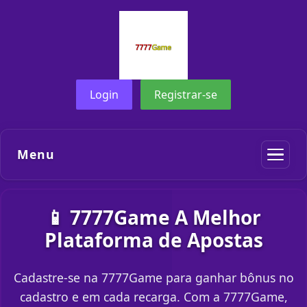
Login
Registrar-se
Menu
📱 7777Game A Melhor
Plataforma de Apostas
Cadastre-se na 7777Game para ganhar bônus no
cadastro e em cada recarga. Com a 7777Game,