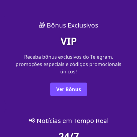
🎁 Bônus Exclusivos
VIP
Receba bônus exclusivos do Telegram,
promoções especiais e códigos promocionais
únicos!
Ver Bônus
📢 Notícias em Tempo Real
24/7