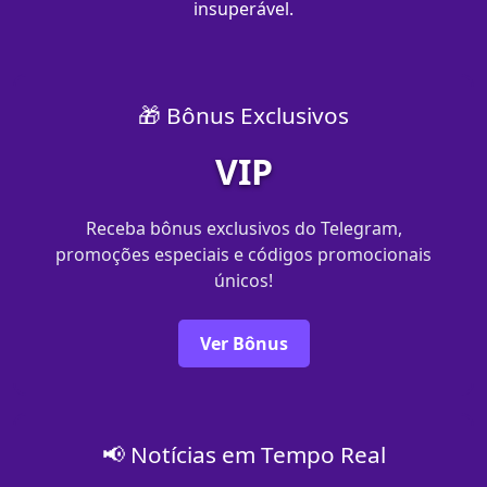
insuperável.
🎁 Bônus Exclusivos
VIP
Receba bônus exclusivos do Telegram,
promoções especiais e códigos promocionais
únicos!
Ver Bônus
📢 Notícias em Tempo Real