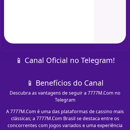
📱 Canal Oficial no Telegram!
📱 Benefícios do Canal
Descubra as vantagens de seguir a 7777M.Com no
Telegram
A 7777M.Com é uma das plataformas de cassino mais
clássicas; a 7777M.Com Brasil se destaca entre os
concorrentes com jogos variados e uma experiência