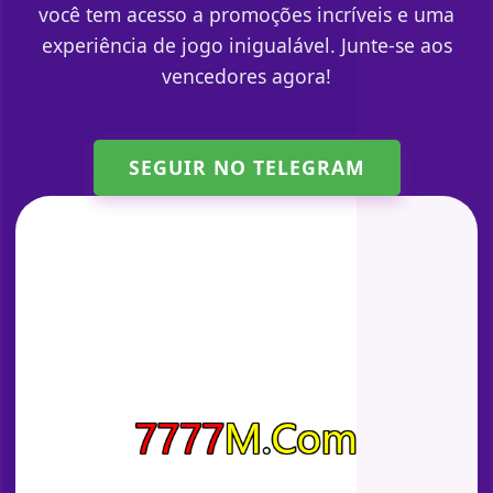
você tem acesso a promoções incríveis e uma
experiência de jogo inigualável. Junte-se aos
vencedores agora!
SEGUIR NO TELEGRAM