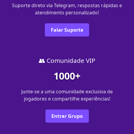
Suporte direto via Telegram, respostas rápidas e
atendimento personalizado!
Falar Suporte
👥 Comunidade VIP
1000+
Junte-se a uma comunidade exclusiva de
jogadores e compartilhe experiências!
Entrar Grupo