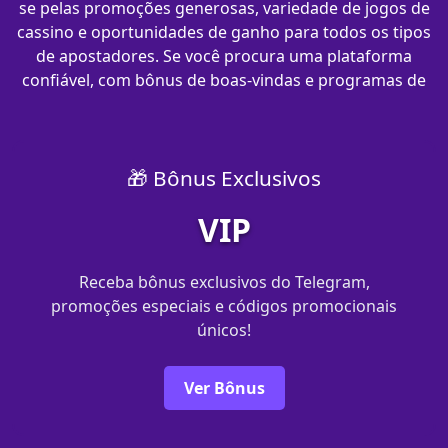
se pelas promoções generosas, variedade de jogos de
cassino e oportunidades de ganho para todos os tipos
de apostadores. Se você procura uma plataforma
confiável, com bônus de boas-vindas e programas de
🎁 Bônus Exclusivos
VIP
Receba bônus exclusivos do Telegram,
promoções especiais e códigos promocionais
únicos!
Ver Bônus