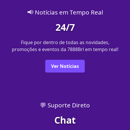
📢 Notícias em Tempo Real
24/7
Fique por dentro de todas as novidades,
promoções e eventos da 7888Brl em tempo real!
Ver Notícias
💬 Suporte Direto
Chat