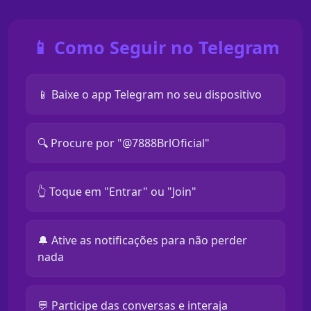
📱 Como Seguir no Telegram
📱 Baixe o app Telegram no seu dispositivo
🔍 Procure por "@7888BrlOficial"
👆 Toque em "Entrar" ou "Join"
🔔 Ative as notificações para não perder
nada
💬 Participe das conversas e interaja