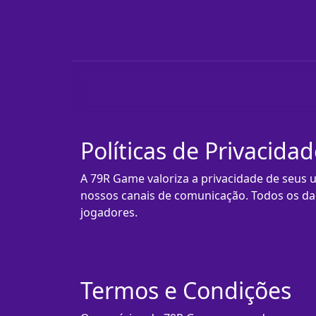
Políticas de Privacida
A 79R Game valoriza a privacidade de seus
nossos canais de comunicação. Todos os dad
jogadores.
Termos e Condições