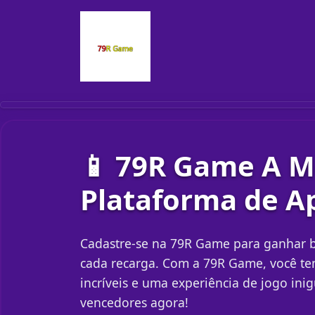
📱 79R Game A M
Plataforma de A
Cadastre-se na 79R Game para ganhar 
cada recarga. Com a 79R Game, você t
incríveis e uma experiência de jogo inig
vencedores agora!