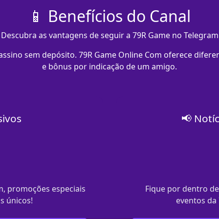
📱 Benefícios do Canal
Descubra as vantagens de seguir a 79R Game no Telegram
assino sem depósito. 79R Game Online Com oferece difere
e bônus por indicação de um amigo.
sivos
📢 Notí
m, promoções especiais
Fique por dentro d
s únicos!
eventos da