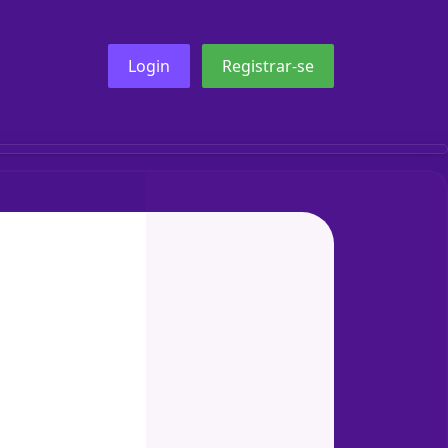
Login
Registrar-se