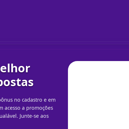
elhor
postas
bônus no cadastro e em
em acesso a promoções
ualável. Junte-se aos