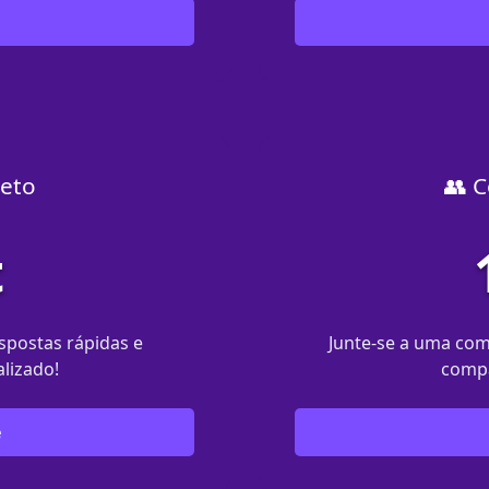
reto
👥 
t
espostas rápidas e
Junte-se a uma com
lizado!
compa
e